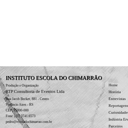
INSTITUTO ESCOLA DO CHIMARRÃO
Home
Produção e Organização
RTP Consultoria de Eventos Ltda
História
Entrevistas
Rua Jacob Becker, 881 - Centro
Venâncio Aires - RS
Reportagens
CEP: 95800-000
Curiosidade
Fone: (51) 3741.6573
Indústria Er
pedro@escoladochimarrao.com.br
Parceiros