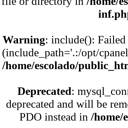
file or directory in
/home/es
inf.p
Warning
: include(): Faile
(include_path='.:/opt/cpanel
/home/escolado/public_htm
Deprecated
: mysql_conn
deprecated and will be rem
PDO instead in
/home/e