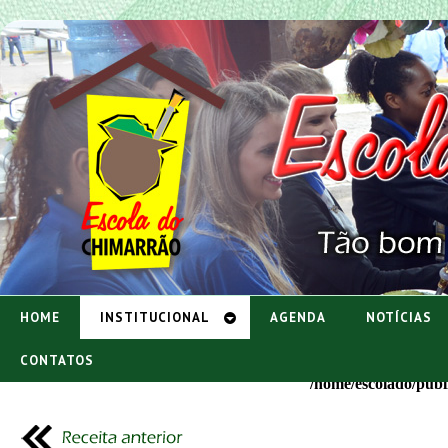
HOME
INSTITUCIONAL
AGENDA
NOTÍCIAS
CONTATOS
Deprecated
: mysql_connect(): The mysql extension is dep
/home/escolado/pub