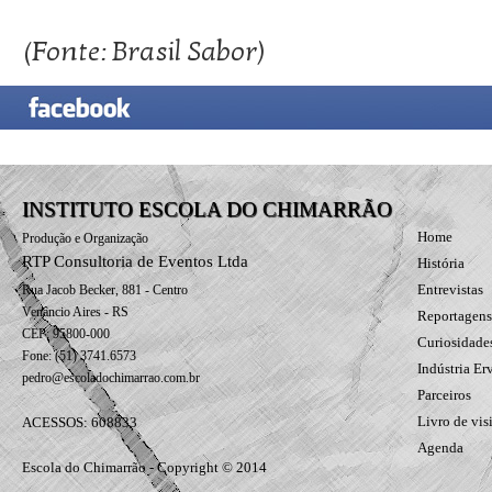
(Fonte: Brasil Sabor)
INSTITUTO ESCOLA DO CHIMARRÃO
Home
Produção e Organização
RTP Consultoria de Eventos Ltda
História
Entrevistas
Rua Jacob Becker, 881 - Centro
Venâncio Aires - RS
Reportagens
CEP: 95800-000
Curiosidade
Fone: (51) 3741.6573
Indústria Er
pedro@escoladochimarrao.com.br
Parceiros
Livro de vis
ACESSOS: 608833
Agenda
Escola do Chimarrão - Copyright © 2014